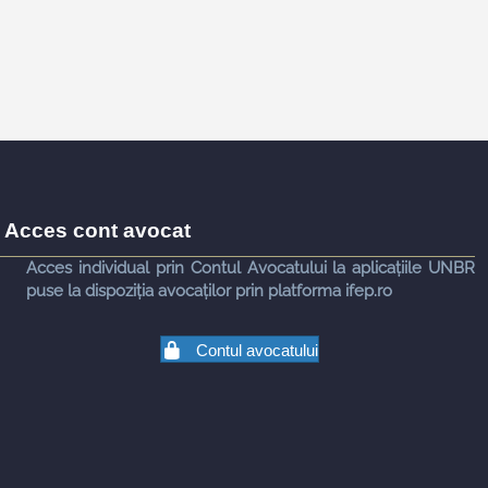
Acces cont avocat
Acces individual prin Contul Avocatului la aplicațiile UNBR
puse la dispoziția avocaților prin platforma ifep.ro
Contul avocatului