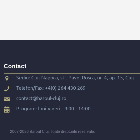
Contact
Sediu: Cluj-Napoca, str. Pavel Roșca, nr. 4, ap. 15, Cluj
Telefon/Fax:
+4(0) 264 430 269
contact@baroul-cluj.ro
Program: luni-vineri - 9:00 - 14:00
2007-2026 Baroul Cluj. Toate drepturile rezervate.