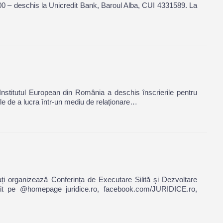
0 – deschis la Unicredit Bank, Baroul Alba, CUI 4331589. La
 Institutul European din România a deschis înscrierile pentru
le de a lucra într-un mediu de relaționare…
ați organizează Conferința de Executare Silită şi Dezvoltare
it pe @homepage juridice.ro, facebook.com/JURIDICE.ro,