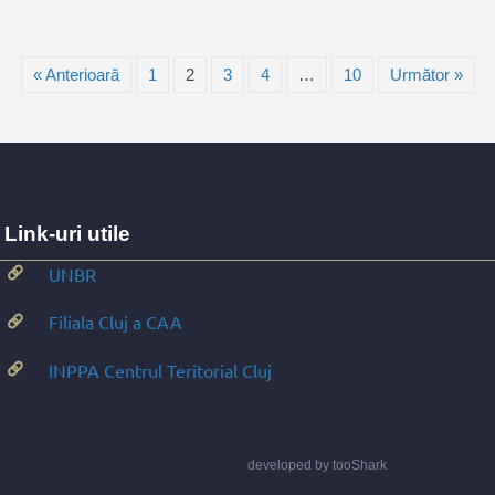
« Anterioară
1
2
3
4
…
10
Următor »
Link-uri utile
UNBR
Filiala Cluj a CAA
INPPA Centrul Teritorial Cluj
developed by
tooShark