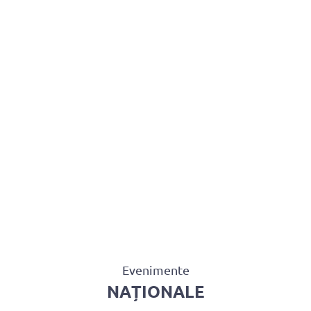
U AVOCAȚI
ASISTENȚĂ JUDICIARĂ
PENTRU PUBLIC
PR
CONTACT
Evenimente
NAȚIONALE