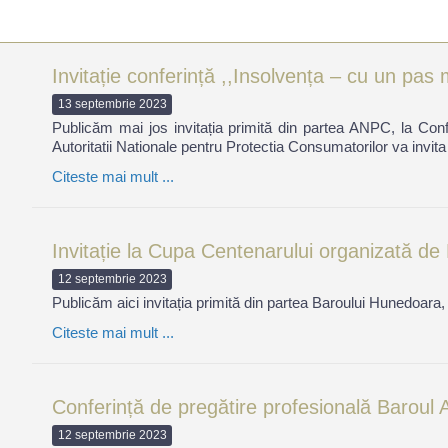
Invitație conferință ,,Insolvența – cu un pa
13 septembrie 2023
Publicăm mai jos invitația primită din partea ANPC, la Con
Autoritatii Nationale pentru Protectia Consumatorilor va invit
Citeste mai mult ...
Invitație la Cupa Centenarului organizată d
12 septembrie 2023
Publicăm aici invitația primită din partea Baroului Hunedoara,
Citeste mai mult ...
Conferință de pregătire profesională Baroul
12 septembrie 2023