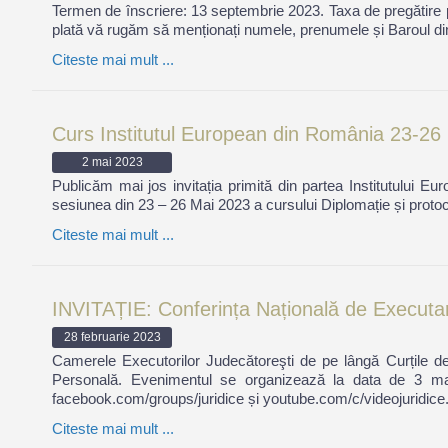
Termen de înscriere: 13 septembrie 2023. Taxa de pregătire
plată vă rugăm să menționați numele, prenumele și Baroul din ca
Citeste mai mult ...
Curs Institutul European din România 23-26 
2 mai 2023
Publicăm mai jos invitația primită din partea Institutului E
sesiunea din 23 – 26 Mai 2023 a cursului Diplomație și protoc
Citeste mai mult ...
INVITAȚIE: Conferința Națională de Executare
28 februarie 2023
Camerele Executorilor Judecătoreşti de pe lângă Curțile de 
Personală. Evenimentul se organizează la data de 3 ma
facebook.com/groups/juridice și youtube.com/c/videojuridice.
Citeste mai mult ...