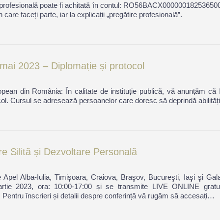
 profesională poate fi achitată în contul: RO56BACX000000182536500
re faceți parte, iar la explicații „pregătire profesională”.
mai 2023 – Diplomație și protocol
uropean din România: În calitate de instituție publică, vă anunțăm că
ol. Cursul se adresează persoanelor care doresc să deprindă abilități
 Silită și Dezvoltare Personală
Apel Alba-Iulia, Timişoara, Craiova, Braşov, Bucureşti, Iaşi şi Gal
rtie 2023, ora: 10:00-17:00 și se transmite LIVE ONLINE gratu
 Pentru înscrieri și detalii despre conferință vă rugăm să accesați…