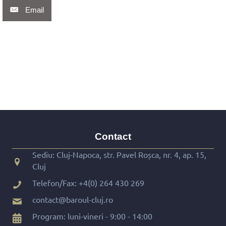
Email
Contact
Sediu: Cluj-Napoca, str. Pavel Roșca, nr. 4, ap. 15,
Cluj
Telefon/Fax:
+4(0) 264 430 269
contact@baroul-cluj.ro
Program: luni-vineri - 9:00 - 14:00