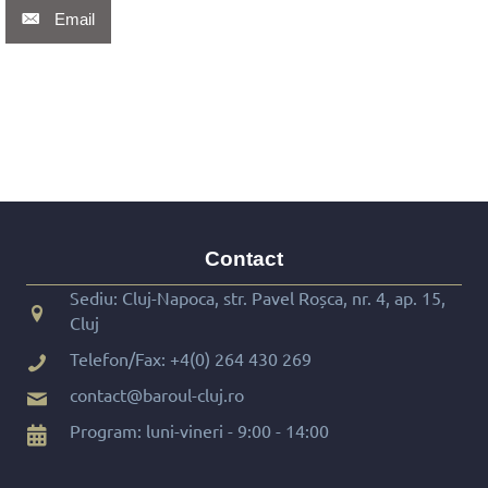
Email
Contact
Sediu: Cluj-Napoca, str. Pavel Roșca, nr. 4, ap. 15,
Cluj
Telefon/Fax:
+4(0) 264 430 269
contact@baroul-cluj.ro
Program: luni-vineri - 9:00 - 14:00