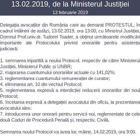
13.02.2019, de la Ministerul Justiției
13 februarie 2019
Delegația avocaților din România care au demarat PROTESTUL, în
cadrul întâlnirii de astăzi, 13.02.2019, ora 13:00, cu Ministrul Justiției,
Domnul Prof.univ.dr. Tudorel Toader, a obținut următoarele modificări
importante ale Protocolului privind onorariile pentru asistența
judiciară:
1. semnarea tripartită a noului Protocol, respectiv de către Ministerul
Justiției, Ministerul Public și UNBR;
2. majorarea cuantumului onorariilor actuale cu 141,02%;
3. reglementarea cuantumului remunerației de curator;
4. eliminarea art. 10 din vechiul Protocol;
5. reglementarea expresă a interdicției reducerii onorariilor din noul
Protocol;
6. încetarea expresă a delegației avocatului din oficiu, la prezentarea
avocatului ales;
7. introducerea unor onorarii pentru servicii noi, reglementate de cele
două Coduri de Procedură Penală și, respectiv, Civilă.
Semnarea noului Protocol va avea loc mâine, 14.02.2019, ora 9:00.