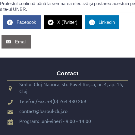
Protestul continuă până la semnarea efectivă și postarea acestuia pe
site-ul UNBR.
Facebook
X (Twitter)
Linkedin
Email
Contact
Sediu: Cluj-Napoca, str. Pavel Roșca, nr. 4, ap. 15,
Cluj
Telefon/Fax:
+4(0) 264 430 269
contact@baroul-cluj.ro
Program: luni-vineri - 9:00 - 14:00