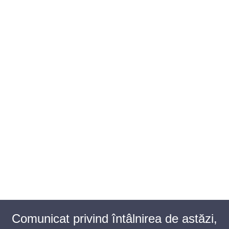
BAROUL CLUJ
MENIU
Comunicat privind întâlnirea de astăzi,