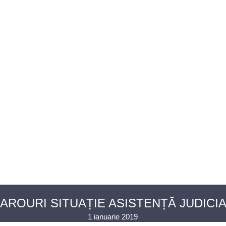
U AVOCAȚI
ASISTENȚĂ JUDICIARĂ
PENTRU PUBLIC
PR
CONTACT
ROURI SITUAȚIE ASISTENȚĂ JUDICIAR
1 ianuarie 2019