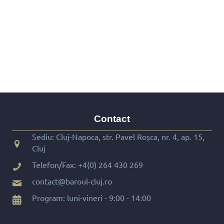
Contact
Sediu: Cluj-Napoca, str. Pavel Roșca, nr. 4, ap. 15,
Cluj
Telefon/Fax:
+4(0) 264 430 269
contact@baroul-cluj.ro
Program: luni-vineri - 9:00 - 14:00