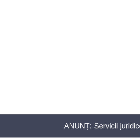
BAROUL CLUJ
ACASĂ
DESPRE NOI
TABLOUL AVOCAȚILOR
PENTR
ANUNȚ: Servicii juridi