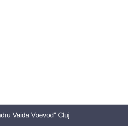
OIECTE SOCIALE
ACTE NORMATIVE
ndru Vaida Voevod” Cluj