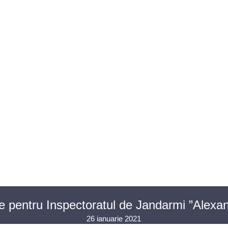
U AVOCAȚI
ASISTENȚĂ JUDICIARĂ
PENTRU PUBLIC
PR
CONTACT
ce pentru Inspectoratul de Jandarmi ”Alexa
26 ianuarie 2021