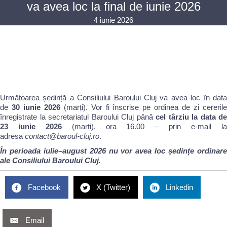
va avea loc la final de iunie 2026
4 iunie 2026
Următoarea ședință a Consiliului Baroului Cluj va avea loc în data
de
30 iunie 2026
(marți). Vor fi înscrise pe ordinea de zi cererile
înregistrate la secretariatul Baroului Cluj până
cel târziu la data de
23 iunie 2026
(marți), ora 16.00 – prin e-mail l
adresa
contact@baroul-cluj.ro
.
În perioada iulie–august 2026 nu vor avea loc ședințe ordinare
ale Consiliului Baroului Cluj
.
Facebook
X (Twitter)
Linkedin
Email