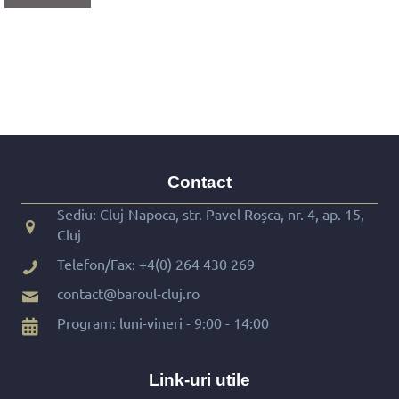
Contact
Sediu: Cluj-Napoca, str. Pavel Roșca, nr. 4, ap. 15,
Cluj
Telefon/Fax:
+4(0) 264 430 269
contact@baroul-cluj.ro
Program: luni-vineri - 9:00 - 14:00
Link-uri utile