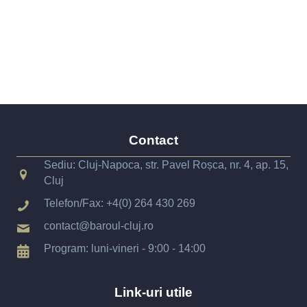
Contact
Sediu: Cluj-Napoca, str. Pavel Roșca, nr. 4, ap. 15,
Cluj
Telefon/Fax:
+4(0) 264 430 269
contact@baroul-cluj.ro
Program: luni-vineri - 9:00 - 14:00
Link-uri utile