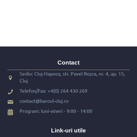
Contact
Sediu: Cluj-Napoca, str. Pavel Roșca, nr. 4, ap. 15,
Cluj
Telefon/Fax:
+4(0) 264 430 269
contact@baroul-cluj.ro
Program: luni-vineri - 9:00 - 14:00
Link-uri utile