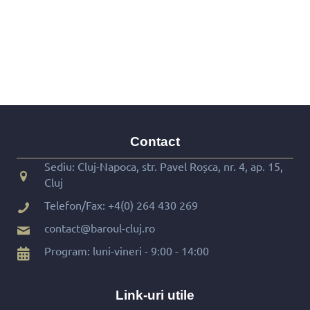
Contact
Sediu: Cluj-Napoca, str. Pavel Roșca, nr. 4, ap. 15,
Cluj
Telefon/Fax:
+4(0) 264 430 269
contact@baroul-cluj.ro
Program: luni-vineri - 9:00 - 14:00
Link-uri utile