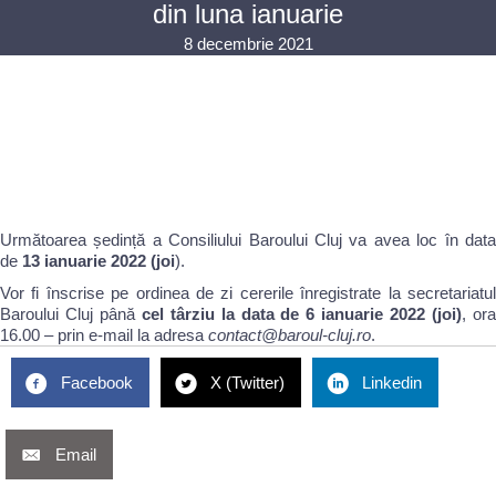
din luna ianuarie
8 decembrie 2021
Următoarea ședință a Consiliului Baroului Cluj va avea loc în data
de
13 ianuarie 2022 (joi
).
Vor fi înscrise pe ordinea de zi cererile înregistrate la secretariatul
Baroului Cluj până
cel târziu la data de 6 ianuarie 2022 (joi)
, or
16.00 – prin e-mail la adresa
contact@baroul-cluj.ro
.
Facebook
X (Twitter)
Linkedin
Email