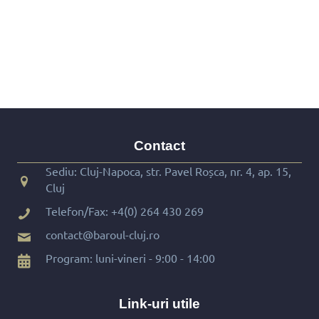
Contact
Sediu: Cluj-Napoca, str. Pavel Roșca, nr. 4, ap. 15,
Cluj
Telefon/Fax:
+4(0) 264 430 269
contact@baroul-cluj.ro
Program: luni-vineri - 9:00 - 14:00
Link-uri utile