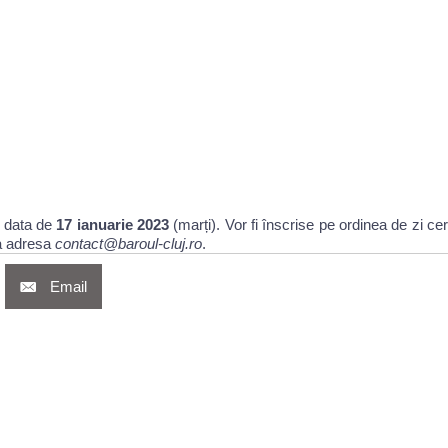
 data de
17 ianuarie 2023
(marți). Vor fi înscrise pe ordinea de zi ce
la adresa
contact@baroul-cluj.ro
.
Email