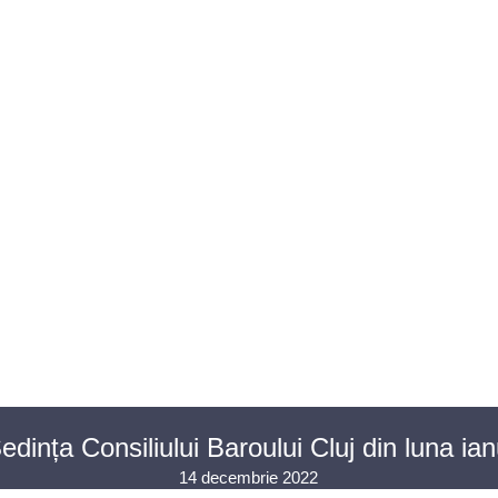
U AVOCAȚI
ASISTENȚĂ JUDICIARĂ
PENTRU PUBLIC
PR
CONTACT
ința Consiliului Baroului Cluj din luna ia
14 decembrie 2022