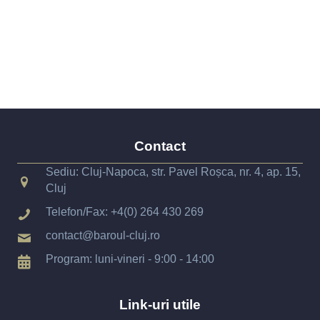
Contact
Sediu: Cluj-Napoca, str. Pavel Roșca, nr. 4, ap. 15,
Cluj
Telefon/Fax:
+4(0) 264 430 269
contact@baroul-cluj.ro
Program: luni-vineri - 9:00 - 14:00
Link-uri utile