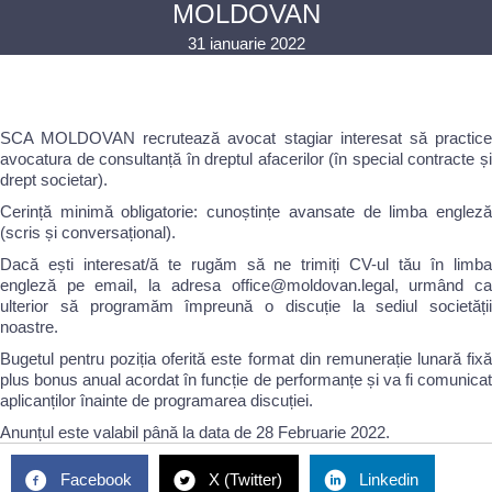
MOLDOVAN
31 ianuarie 2022
SCA MOLDOVAN recrutează avocat stagiar interesat să practice
avocatura de consultanță în dreptul afacerilor (în special contracte și
drept societar).
Cerință minimă obligatorie: cunoștințe avansate de limba engleză
(scris și conversațional).
Dacă ești interesat/ă te rugăm să ne trimiți CV-ul tău în limba
engleză pe email, la adresa office@moldovan.legal, urmând ca
ulterior să programăm împreună o discuție la sediul societății
noastre.
Bugetul pentru poziția oferită este format din remunerație lunară fixă
plus bonus anual acordat în funcție de performanțe și va fi comunicat
aplicanților înainte de programarea discuției.
Anunțul este valabil până la data de 28 Februarie 2022.
Facebook
X (Twitter)
Linkedin