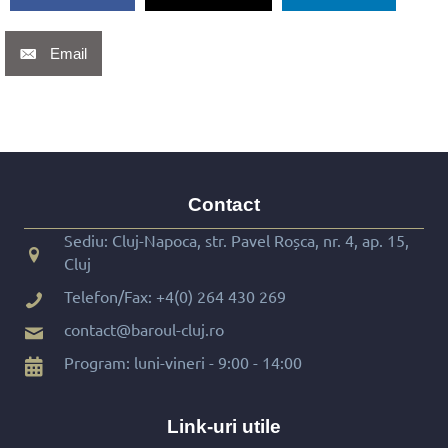
Email
Contact
Sediu: Cluj-Napoca, str. Pavel Roșca, nr. 4, ap. 15,
Cluj
Telefon/Fax:
+4(0) 264 430 269
contact@baroul-cluj.ro
Program: luni-vineri - 9:00 - 14:00
Link-uri utile