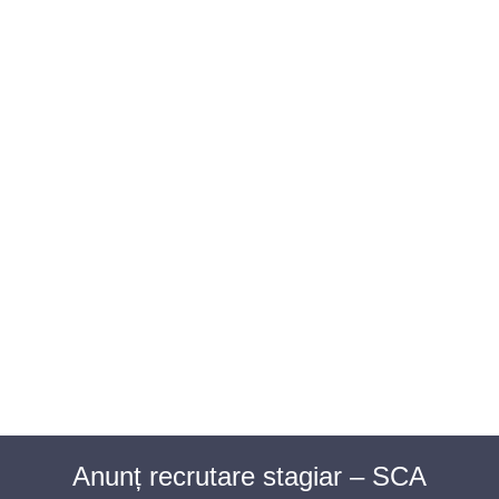
BAROUL CLUJ
MENIU
Anunț recrutare stagiar – SCA