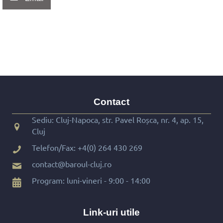
Contact
Sediu: Cluj-Napoca, str. Pavel Roșca, nr. 4, ap. 15,
Cluj
Telefon/Fax:
+4(0) 264 430 269
contact@baroul-cluj.ro
Program: luni-vineri - 9:00 - 14:00
Link-uri utile