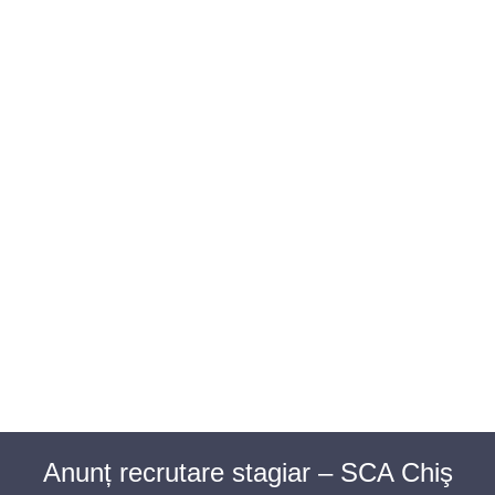
BAROUL CLUJ
MENIU
Anunț recrutare stagiar – SCA Chiş