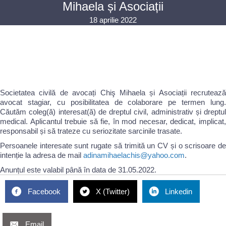
Mihaela și Asociații
18 aprilie 2022
Societatea civilă de avocați Chiş Mihaela și Asociații recrutează
avocat stagiar, cu posibilitatea de colaborare pe termen lung.
Căutăm coleg(ă) interesat(ă) de dreptul civil, administrativ și dreptul
medical. Aplicantul trebuie să fie, în mod necesar, dedicat, implicat,
responsabil și să trateze cu seriozitate sarcinile trasate.
Persoanele interesate sunt rugate să trimită un CV și o scrisoare de
intenție la adresa de mail
adinamihaelachis@yahoo.com
.
Anunțul este valabil până în data de 31.05.2022.
Facebook
X (Twitter)
Linkedin
Email