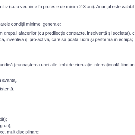
nitiv (cu o vechime în profesie de minim 2-3 ani). Anunțul este valabi
arele condiții minime, generale:
 dreptul afacerilor (cu predilecție contracte, insolvență și societar), c
ă, inventivă și pro-activă, care să poată lucra și performa în echipă;
idică (cunoașterea unei alte limbi de circulație internațională fiind un
 avantaj.
istentă.
it);
g-uri);
xe, multidisciplinare;