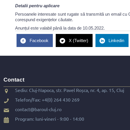
Detalii pentru aplicare
Persoanele interesate sunt rugate să transmită un email cu C
corespund exigențelor căutate.
Anunțul este valabil până la data de 10.05.2022.
Facebook
X (Twitter)
Linkedin
Contact
Sediu: Cluj-Napoca, str. Pavel Roșca, nr. 4, ap. 15, Cluj
Telefon/Fax:
+4(0) 264 430 269
contact@baroul-cluj.ro
Program: luni-vineri - 9:00 - 14:00