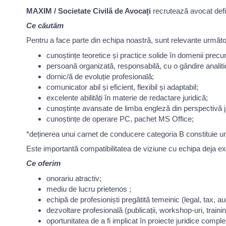
MAXIM / Societate Civilă de Avocați
recrutează avocat defi
Ce căutăm
Pentru a face parte din echipa noastră, sunt relevante următo
cunoștințe teoretice și practice solide în domenii precum
persoană organizată, responsabilă, cu o gândire analitic
dornic/ă de evoluție profesională;
comunicator abil și eficient, flexibil și adaptabil;
excelente abilități în materie de redactare juridică;
cunoștințe avansate de limba engleză din perspectivă jur
cunoștințe de operare PC, pachet MS Office;
*deținerea unui carnet de conducere categoria B constituie un
Este importantă compatibilitatea de viziune cu echipa deja ex
Ce oferim
onorariu atractiv;
mediu de lucru prietenos ;
echipă de profesioniști pregătită temeinic (legal, tax, aud
dezvoltare profesională (publicații, workshop-uri, trainin
oportunitatea de a fi implicat în proiecte juridice comple