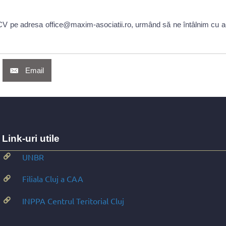
V pe adresa office@maxim-asociatii.ro, urmând să ne întâlnim cu acei 
Email
Link-uri utile
UNBR
Filiala Cluj a CAA
INPPA Centrul Teritorial Cluj