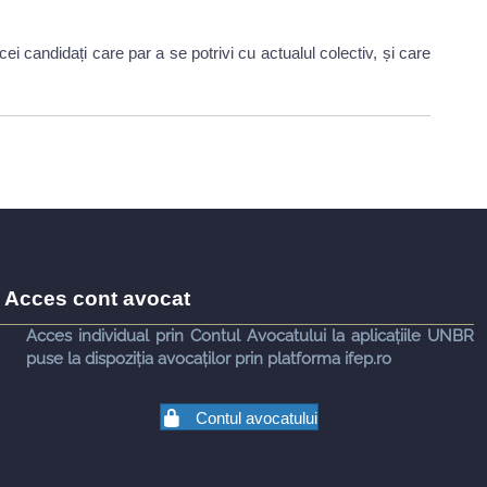
candidați care par a se potrivi cu actualul colectiv, și care
Acces cont avocat
Acces individual prin Contul Avocatului la aplicațiile UNBR
puse la dispoziția avocaților prin platforma ifep.ro
Contul avocatului