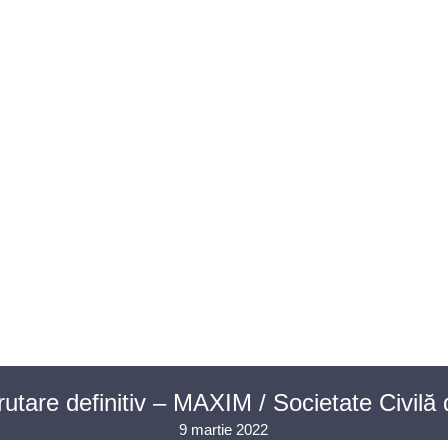
U AVOCAȚI
ASISTENȚĂ JUDICIARĂ
PENTRU PUBLIC
PR
CONTACT
utare definitiv – MAXIM / Societate Civilă
9 martie 2022