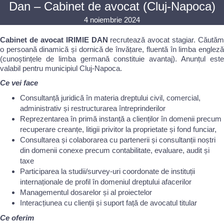
Dan – Cabinet de avocat (Cluj-Napoca)
4 noiembrie 2024
Cabinet de avocat IRIMIE DAN
recrutează avocat stagiar. Căutăm
o persoană dinamică și dornică de învățare, fluentă în limba engleză
(cunoștințele de limba germană constituie avantaj). Anunțul este
valabil pentru municipiul Cluj-Napoca.
Ce vei face
Consultanță juridică în materia dreptului civil, comercial,
administrativ și restructurarea întreprinderilor
Reprezentarea în primă instanță a clienților în domenii precum
recuperare creanțe, litigii privitor la proprietate și fond funciar,
Consultarea și colaborarea cu partenerii și consultanții noștri
din domenii conexe precum contabilitate, evaluare, audit și
taxe
Participarea la studii/survey-uri coordonate de instituții
internaționale de profil în domeniul dreptului afacerilor
Managementul dosarelor și al proiectelor
Interacțiunea cu clienții și suport față de avocatul titular
Ce oferim