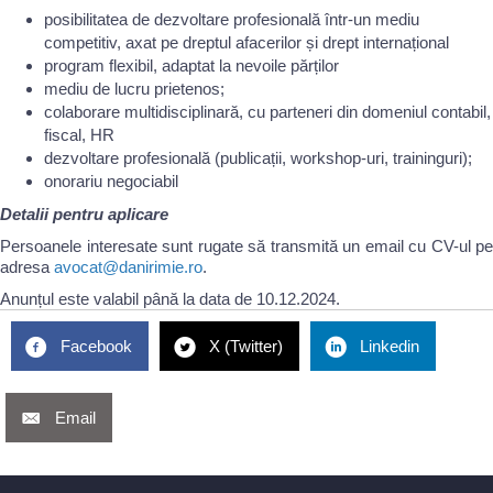
posibilitatea de dezvoltare profesională într-un mediu
competitiv, axat pe dreptul afacerilor și drept internațional
program flexibil, adaptat la nevoile părților
mediu de lucru prietenos;
colaborare multidisciplinară, cu parteneri din domeniul contabil,
fiscal, HR
dezvoltare profesională (publicații, workshop-uri, traininguri);
onorariu negociabil
Detalii pentru aplicare
Persoanele interesate sunt rugate să transmită un email cu CV-ul pe
adresa
avocat@danirimie.ro
.
Anunțul este valabil până la data de 10.12.2024.
Facebook
X (Twitter)
Linkedin
Email