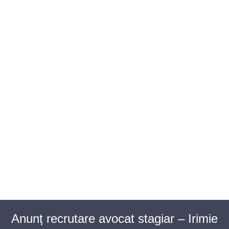
BAROUL CLUJ
MENIU
Anunț recrutare avocat stagiar – Irimie