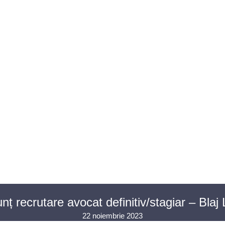
U AVOCAȚI
ASISTENȚĂ JUDICIARĂ
PENTRU PUBLIC
PR
CONTACT
nț recrutare avocat definitiv/stagiar – Blaj
22 noiembrie 2023