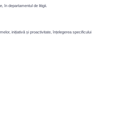
în departamentul de litigii.
lor, inițiativă și proactivitate, înțelegerea specificului