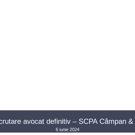
U AVOCAȚI
ASISTENȚĂ JUDICIARĂ
PENTRU PUBLIC
PR
CONTACT
crutare avocat definitiv – SCPA Câmpan 
6 iunie 2024