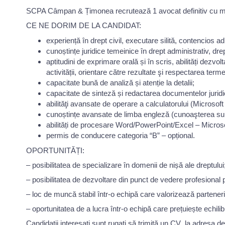
SCPA Câmpan & Țimonea recrutează 1 avocat definitiv cu minim 
CE NE DORIM DE LA CANDIDAT:
experiență în drept civil, executare silită, contencios ad
cunoștințe juridice temeinice în drept administrativ, drep
aptitudini de exprimare orală și în scris, abilități dezvo
activității, orientare către rezultate şi respectarea terme
capacitate bună de analiză și atenție la detalii;
capacitate de sinteză și redactarea documentelor juridic
abilităţi avansate de operare a calculatorului (Microsoft O
cunoștințe avansate de limba engleză (cunoaşterea supli
abilități de procesare Word/PowerPoint/Excel – Microso
permis de conducere categoria “B” – opțional.
OPORTUNITĂȚI:
– posibilitatea de specializare în domenii de nișă ale dreptului
– posibilitatea de dezvoltare din punct de vedere profesional 
– loc de muncă stabil într-o echipă care valorizează parteneri
– oportunitatea de a lucra într-o echipă care prețuiește echilib
Candidații interesați sunt rugați să trimită un CV la adresa d