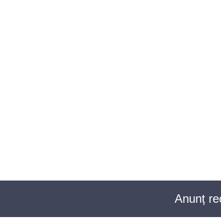
BAROUL CLUJ
ACASĂ
DESPRE NOI
TABLOUL AVOCAȚILOR
PENTR
Anunț re