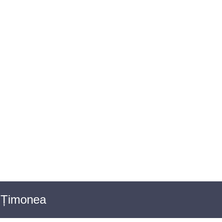
OIECTE SOCIALE
ACTE NORMATIVE
& Țimonea