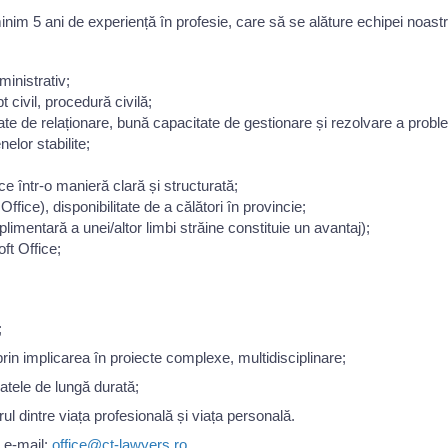
5 ani de experiență în profesie, care să se alăture echipei noastre, 
ministrativ;
t civil, procedură civilă;
ltate de relaționare, bună capacitate de gestionare și rezolvare a probleme
nelor stabilite;
e într-o manieră clară și structurată;
ffice), disponibilitate de a călători în provincie;
mentară a unei/altor limbi străine constituie un avantaj);
ft Office;
;
prin implicarea în proiecte complexe, multidisciplinare;
atele de lungă durată;
rul dintre viața profesională și viața personală.
e e-mail:
office@ct-lawyers.ro