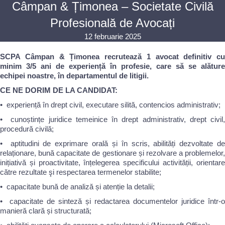
Câmpan & Țimonea – Societate Civilă
Profesională de Avocați
12 februarie 2025
SCPA Câmpan & Țimonea recrutează 1 avocat definitiv cu
minim 3/5 ani de experiență în profesie, care să se alăture
echipei noastre, în departamentul de litigii.
CE NE DORIM DE LA CANDIDAT:
•⁠ ⁠experiență în drept civil, executare silită, contencios administrativ;
•⁠ ⁠cunoștințe juridice temeinice în drept administrativ, drept civil,
procedură civilă;
•⁠ ⁠aptitudini de exprimare orală și în scris, abilități dezvoltate de
relaționare, bună capacitate de gestionare și rezolvare a problemelor,
inițiativă și proactivitate, înțelegerea specificului activității, orientare
către rezultate şi respectarea termenelor stabilite;
•⁠ ⁠capacitate bună de analiză și atenție la detalii;
•⁠ ⁠capacitate de sinteză și redactarea documentelor juridice într-o
manieră clară și structurată;