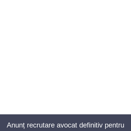
BAROUL CLUJ
MENIU
Anunț recrutare avocat definitiv pentru