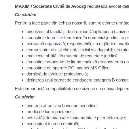
MAXIM / Societate Civilă de Avocați
recrutează avocat defi
Ce căutăm
Pentru a face parte din echipa noastră, sunt relevante următo
absolvent al facultății de drept din Cluj-Napoca (Unive
cunoștințe teoretice temeinice în domeniul juridic, cu pr
persoană organizată, responsabilă, cu o gândire analitic
comunicator abil și eficient, flexibil și adaptabil; acurat
excelente abilități în materie de redactare juridică;
cunoștințe avansate de limba engleză (cunoașterea unei a
cunoștințe de operare PC, pachet MS Office;
dornic/ă de evoluție profesională;
deținerea unui carnet de conducere categoria B constit
Este importantă compatibilitatea de viziune cu echipa deja ex
Ce oferim
onorariu atractiv și bonusuri periodice;
mediu de lucru prietenos;
posibilități de avansare fundamentate pe meritocrație;
birou situat în zona centrală;