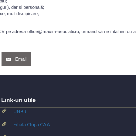
it);
guri), dar și personală;
xe, multidiscipinare;
V pe adresa office@maxim-asociatii.ro, urmând să ne întâlnim cu acei 
Email
Link-uri utile
UNBR
Filiala Cluj a CAA