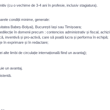
nitiv
(cu o vechime de 3-4 ani în profesie, inclusiv stagiatura).
arele condiții minime, generale:
rsitatea Babeș-Bolyai), București Iași sau Timișoara;
edilecție în domenii precum : contencios administrativ și fiscal, achiziț
ă, inventivă și pro-activă, care să poată lucra și performa în echipă;
ețe în exprimare și în redactare;
lte limbi de circulație internațională fiind un avantaj);
uie un avantaj.
istentă.