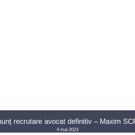
U AVOCAȚI
ASISTENȚĂ JUDICIARĂ
PENTRU PUBLIC
PR
CONTACT
unț recrutare avocat definitiv – Maxim S
4 mai 2023