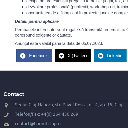
echipă de profesioniști pregătită temeinic (legal, tax, aud
dezvoltare profesională (publicații, workshop-uri, trainin
oportunitatea de a fi implicat în proiecte juridice comple
Detalii pentru aplicare
Persoanele interesate sunt rugate să transmită un email cu C
corespund exigențelor căutate.
Anunțul este valabil până la data de 05.07.2023.
Facebook
X (Twitter)
Linkedin
Contact
Sediu: Cluj-Napoca, str. Pavel Roșca, nr. 4, ap. 15, Cluj
Telefon/Fax:
+4(0) 264 430 269
contact@baroul-cluj.ro