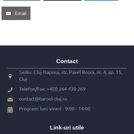
Email
Contact
Sediu: Cluj-Napoca, str. Pavel Roșca, nr. 4, ap. 15,
Cluj
Telefon/Fax:
+4(0) 264 430 269
contact@baroul-cluj.ro
Program: luni-vineri - 9:00 - 14:00
Link-uri utile