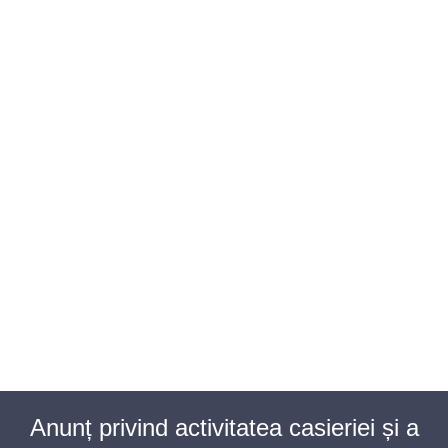
BAROUL CLUJ
MENIU
Anunț privind activitatea casieriei și a