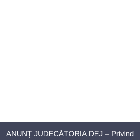
BAROUL CLUJ
MENIU
ANUNȚ JUDECĂTORIA DEJ – Privind