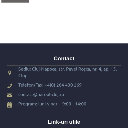
Contact
Sediu: Cluj-Napoca, str. Pavel Roșca, nr. 4, ap. 15,
Cluj
Telefon/Fax:
+4(0) 264 430 269
contact@baroul-cluj.ro
Program: luni-vineri - 9:00 - 14:00
Link-uri utile