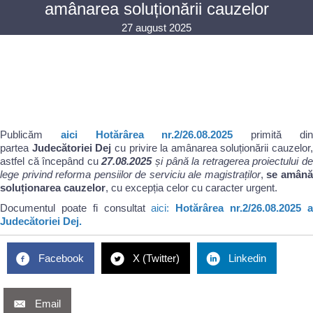
amânarea soluționării cauzelor
27 august 2025
Publicăm
aici
Hotărârea nr.2/26.08.2025
primită di
partea
Judecătoriei Dej
cu privire la amânarea soluționării cauzelor,
astfel că începând cu
27.08.2025
și până la retragerea proiectului d
lege privind reforma pensiilor de serviciu ale magistraților
,
se amân
soluționarea cauzelor
, cu excepția celor cu caracter urgent.
Documentul poate fi consultat
aici:
Hotărârea nr.2/26.08.2025 
Judecătoriei Dej.
Facebook
X (Twitter)
Linkedin
Email