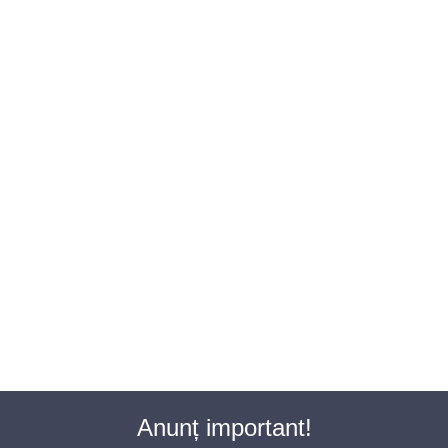
BAROUL CLUJ
MENIU
Anunț important!