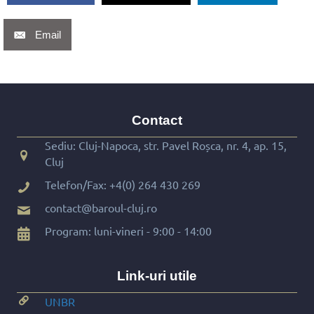
Email
Contact
Sediu: Cluj-Napoca, str. Pavel Roșca, nr. 4, ap. 15,
Cluj
Telefon/Fax:
+4(0) 264 430 269
contact@baroul-cluj.ro
Program: luni-vineri - 9:00 - 14:00
Link-uri utile
UNBR