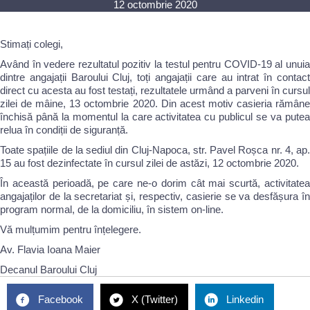
12 octombrie 2020
Stimați colegi,
Având în vedere rezultatul pozitiv la testul pentru COVID-19 al unuia
dintre angajații Baroului Cluj, toți angajații care au intrat în contact
direct cu acesta au fost testați, rezultatele urmând a parveni în cursul
zilei de mâine, 13 octombrie 2020. Din acest motiv casieria rămâne
închisă până la momentul la care activitatea cu publicul se va putea
relua în condiții de siguranță.
Toate spațiile de la sediul din Cluj-Napoca, str. Pavel Roșca nr. 4, ap.
15 au fost dezinfectate în cursul zilei de astăzi, 12 octombrie 2020.
În această perioadă, pe care ne-o dorim cât mai scurtă, activitatea
angajaților de la secretariat și, respectiv, casierie se va desfășura în
program normal, de la domiciliu, în sistem on-line.
Vă mulțumim pentru înțelegere.
Av. Flavia Ioana Maier
Decanul Baroului Cluj
Facebook
X (Twitter)
Linkedin