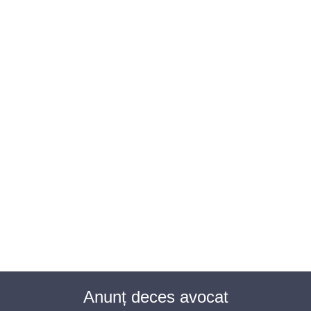
BAROUL CLUJ
MENIU
Anunț deces avocat