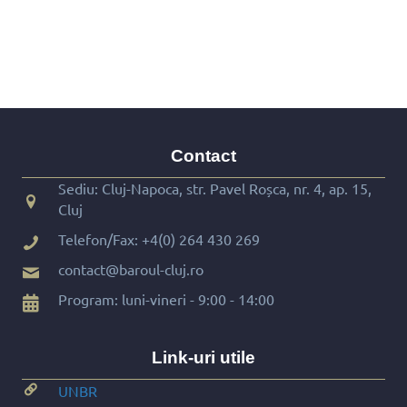
Contact
Sediu: Cluj-Napoca, str. Pavel Roșca, nr. 4, ap. 15,
Cluj
Telefon/Fax:
+4(0) 264 430 269
contact@baroul-cluj.ro
Program: luni-vineri - 9:00 - 14:00
Link-uri utile
UNBR