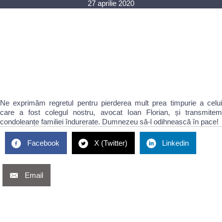
27 aprilie 2020
Ne exprimăm regretul pentru pierderea mult prea timpurie a celui
care a fost colegul nostru, avocat Ioan Florian, și transmitem
condoleanțe familiei îndurerate. Dumnezeu să-l odihnească în pace!
Facebook
X (Twitter)
Linkedin
Email