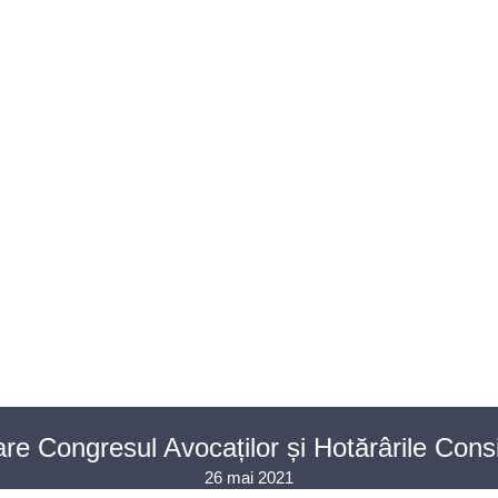
U AVOCAȚI
ASISTENȚĂ JUDICIARĂ
PENTRU PUBLIC
PR
CONTACT
e Congresul Avocaților și Hotărârile Consi
26 mai 2021