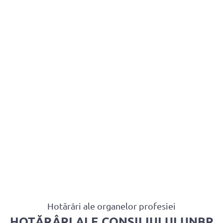
BAROUL CLUJ
MENIU
Hotărâri ale organelor profesiei
HOTĂRÂRI ALE CONSILIULUI UNBR