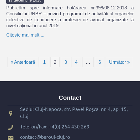
17 decembrie 2018
Publicăm spre informare hotărârea nr.398/08.12.2018 a
Consiliului UNBR – privind programul de activități al organelor
colective de conducere a profesiei de avocat organizate la
nivel național în anul 2019.
Citeste mai mult ...
« Anterioară
1
2
3
4
…
6
Următor »
Contact
Sediu: Cluj-Napoca, str. Pavel Roșca, nr. 4, ap. 15,
Cluj
Telefon/Fax:
+4(0) 264 430 269
contact@baroul-cluj.ro