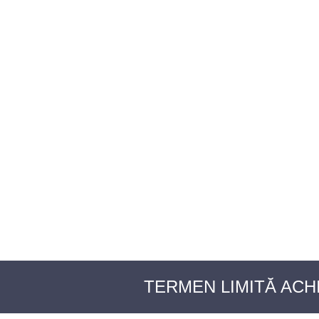
BAROUL CLUJ
ACASĂ
DESPRE NOI
TABLOUL AVOCAȚILOR
PENTR
TERMEN LIMITĂ ACHI