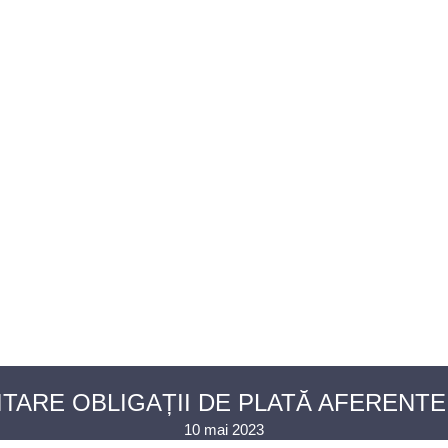
U AVOCAȚI
ASISTENȚĂ JUDICIARĂ
PENTRU PUBLIC
PR
CONTACT
TARE OBLIGAȚII DE PLATĂ AFERENTE 
10 mai 2023