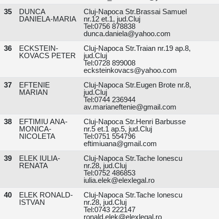
35
DUNCA
Cluj-Napoca Str.Brassai Samuel
DANIELA-MARIA
nr.12 et.1, jud.Cluj
Tel:0756 878838
dunca.daniela@yahoo.com
36
ECKSTEIN-
Cluj-Napoca Str.Traian nr.19 ap.8,
KOVACS PETER
jud.Cluj
Tel:0728 899008
ecksteinkovacs@yahoo.com
37
EFTENIE
Cluj-Napoca Str.Eugen Brote nr.8,
MARIAN
jud.Cluj
Tel:0744 236944
av.marianeftenie@gmail.com
38
EFTIMIU ANA-
Cluj-Napoca Str.Henri Barbusse
MONICA-
nr.5 et.1 ap.5, jud.Cluj
NICOLETA
Tel:0751 554796
eftimiuana@gmail.com
39
ELEK IULIA-
Cluj-Napoca Str.Tache Ionescu
RENATA
nr.28, jud.Cluj
Tel:0752 486853
iulia.elek@elexlegal.ro
40
ELEK RONALD-
Cluj-Napoca Str.Tache Ionescu
ISTVAN
nr.28, jud.Cluj
Tel:0743 222147
ronald.elek@elexlegal.ro