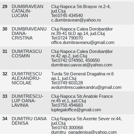
29
DUMBRAVEAN
Cluj-Napoca Str.Brașov nr.2-4,
CATALIN-
jud.Cluj
LUCIAN
Tel:0745 434540
c.dumbravean@yahoo.ro
30
DUMBRAVEANU
Cluj-Napoca Calea Dorobanților
DIANA-
nr.39-41 bl.D ap.14, jud.Cluj
CRISTINA
Tel:0724 790070
office.dumbraveanu@gmail.com
31
DUMITRASCU
Cluj-Napoca Calea Dorobanților
COSMIN
nr.42 ap.2, jud.Cluj
Tel:0742 074950, 450650
dumitrascuavocat@yahoo.com
32
DUMITRESCU
Turda Str.General Dragalina nr.6
ALEXANDRU-
ap.1, jud.Cluj
NICOLAE
Tel:0749 603128
avdumitrescualexandru@gmail.com
33
DUMITRESCU-
Cluj-Napoca Str.Anatole France
LUP OANA-
nr.45 et.1, jud.Cluj
LAVINIA
Tel:0755 494683
luplegaloffice@gmail.com
34
DUMITRU OANA
Cluj-Napoca Str.Axente Sever nr.44,
DENISA
jud.Cluj
Tel:0743 300068
dumitru_oanadenisa@yahoo.com