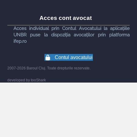
Acces cont avocat
Acces individual prin Contul Avocatului la aplicațiile
UNBR puse la dispoziția avocaților prin platforma
ifep.ro
Contul avocatului
2007-2026 Baroul Cluj. Toate drepturile rezervate.
developed by
tooShark