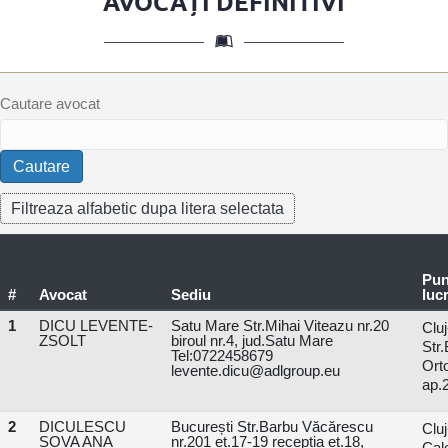
AVOCAȚI DEFINITIVI
Cautare avocat
Pun
#
Avocat
Sediu
luc
1
DICU LEVENTE-
Satu Mare Str.Mihai Viteazu nr.20
Clu
ZSOLT
biroul nr.4, jud.Satu Mare
Str.
Tel:0722458679
Ort
levente.dicu@adlgroup.eu
ap.2
2
DICULESCU
București Str.Barbu Văcărescu
Clu
SOVA ANA
nr.201 et.17-19 recepția et.18,
Cal