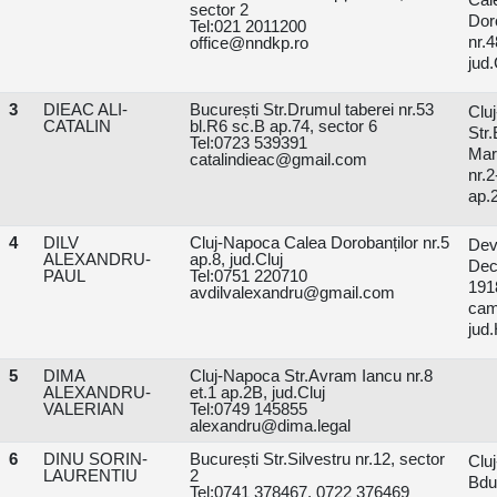
sector 2
Doro
Tel:021 2011200
nr.
office@nndkp.ro
jud.
3
DIEAC ALI-
București Str.Drumul taberei nr.53
Clu
CATALIN
bl.R6 sc.B ap.74, sector 6
Str
Tel:0723 539391
Mar
catalindieac@gmail.com
nr.
ap.2
4
DILV
Cluj-Napoca Calea Dorobanților nr.5
De
ALEXANDRU-
ap.8, jud.Cluj
Dec
PAUL
Tel:0751 220710
19
avdilvalexandru@gmail.com
cam
jud
5
DIMA
Cluj-Napoca Str.Avram Iancu nr.8
ALEXANDRU-
et.1 ap.2B, jud.Cluj
VALERIAN
Tel:0749 145855
alexandru@dima.legal
6
DINU SORIN-
București Str.Silvestru nr.12, sector
Clu
LAURENTIU
2
Bdu
Tel:0741 378467, 0722 376469