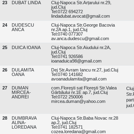
23
DUBAT LINDA
Cluj-Napoca Str.Arțarului nr.29,
jud.Cluj
Tel:0722 694272
lindadubat.avocat@gmail.com
24
DUDESCU
Cluj-Napoca Str.George Bacovia
ANCA
nr.2A ap.1, jud.Cluj
Tel:0740 077307
av.anca.dudescu@gmail.com
25
DUICA IOANA
Cluj-Napoca Str.Aiudului nr.2A,
jud.Cluj
Tel:0741 926586
ioanaduica98@gmail.com
26
DULAMITA
Dej Str.Avram Iancu nr.27, jud.Cluj
OANA
Tel:0740 141682
avoanadulamita@gmail.com
27
DUMAN
com.Floreşti sat Floreşti Str.Valea
Clu
MIRCEA-
Gârbăului nr.1E ap.7, jud.Cluj
Str.
ANDREI
Tel:0722 250006
par
mircea.duman@yahoo.com
jud.
28
DUMBRAVA
Cluj-Napoca Str.Baba Novac nr.28
ALINA-
ap.2, jud.Cluj
LOREDANA
Tel:0741 182571
cozea.loredana@gmail.com