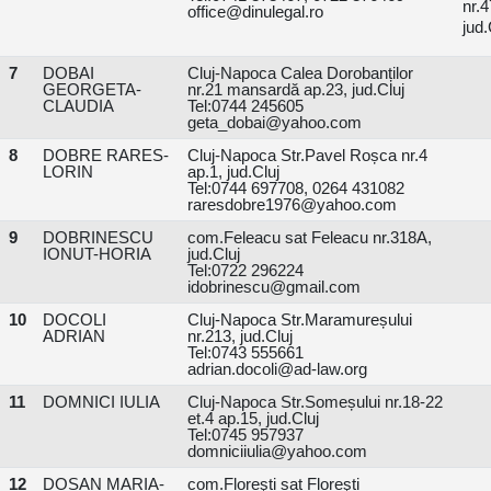
nr.
office@dinulegal.ro
jud.
7
DOBAI
Cluj-Napoca Calea Dorobanților
GEORGETA-
nr.21 mansardă ap.23, jud.Cluj
CLAUDIA
Tel:0744 245605
geta_dobai@yahoo.com
8
DOBRE RARES-
Cluj-Napoca Str.Pavel Roșca nr.4
LORIN
ap.1, jud.Cluj
Tel:0744 697708, 0264 431082
raresdobre1976@yahoo.com
9
DOBRINESCU
com.Feleacu sat Feleacu nr.318A,
IONUT-HORIA
jud.Cluj
Tel:0722 296224
idobrinescu@gmail.com
10
DOCOLI
Cluj-Napoca Str.Maramureșului
ADRIAN
nr.213, jud.Cluj
Tel:0743 555661
adrian.docoli@ad-law.org
11
DOMNICI IULIA
Cluj-Napoca Str.Someșului nr.18-22
et.4 ap.15, jud.Cluj
Tel:0745 957937
domniciiulia@yahoo.com
12
DOSAN MARIA-
com.Floreşti sat Floreşti