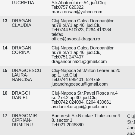
LUCRETIA
Str.Abatorului nr.54, jud.Cluj
Tel:0757 620322
maria.dosan@yahoo.com
13
DRAGAN
Cluj-Napoca Calea Dorobanților
CLAUDIA
nr.78 bl.Y1 ap.46, jud.Cluj
Tel:0744 510023, 0264 413284
tel/fax
office@avocat-dragan.ro
14
DRAGAN
Cluj-Napoca Calea Dorobanților
CORINA
nr.78 bl.Y1 ap.46, jud.Cluj
Tel:0751 247407
dragancorina21@gmail.com
15
DRAGOESCU
Cluj-Napoca Str.Milton Lehrer nr.20
LAURA-
ap.1, jud.Cluj
NARCISA
Tel:0744 695401, 524758
jucandragoescu@gmail.com
16
DRAGOI
Cluj-Napoca Str.Pavel Roșca nr.4
DANIEL
sc.2 et.2 ap.30, jud.Cluj
Tel:0742 024094, 0264 430661
av.daniel.dragoi@gmail.com
17
DRAGOMIR
București Str.Nicolae Titulescu nr.4-
Clu
CIPRIAN-
8, sector 1
Str.
DUMITRU
Tel:021 2048890
Ja
ap.3