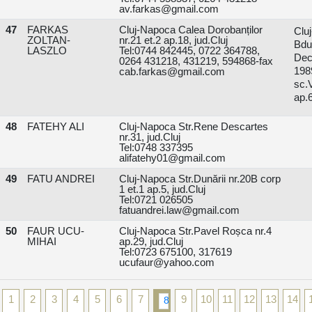
av.farkas@gmail.com
47
FARKAS
Cluj-Napoca Calea Dorobanților
Clu
ZOLTAN-
nr.21 et.2 ap.18, jud.Cluj
B
LASZLO
Tel:0744 842445, 0722 364788,
Dec
0264 431218, 431219, 594868-fax
198
cab.farkas@gmail.com
sc
ap.6
48
FATEHY ALI
Cluj-Napoca Str.Rene Descartes
nr.31, jud.Cluj
Tel:0748 337395
alifatehy01@gmail.com
49
FATU ANDREI
Cluj-Napoca Str.Dunării nr.20B corp
1 et.1 ap.5, jud.Cluj
Tel:0721 026505
fatuandrei.law@gmail.com
50
FAUR UCU-
Cluj-Napoca Str.Pavel Roșca nr.4
MIHAI
ap.29, jud.Cluj
Tel:0723 675100, 317619
ucufaur@yahoo.com
1
2
3
4
5
6
7
9
10
11
12
13
14
8