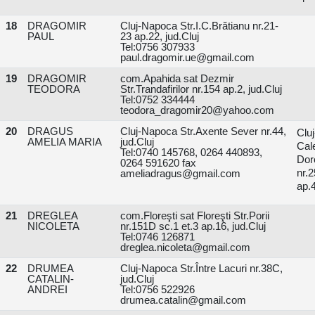
18
DRAGOMIR
Cluj-Napoca Str.I.C.Brătianu nr.21-
PAUL
23 ap.22, jud.Cluj
Tel:0756 307933
paul.dragomir.ue@gmail.com
19
DRAGOMIR
com.Apahida sat Dezmir
TEODORA
Str.Trandafirilor nr.154 ap.2, jud.Cluj
Tel:0752 334444
teodora_dragomir20@yahoo.com
20
DRAGUS
Cluj-Napoca Str.Axente Sever nr.44,
Clu
AMELIA MARIA
jud.Cluj
Cal
Tel:0740 145768, 0264 440893,
Doro
0264 591620 fax
nr
ameliadragus@gmail.com
ap.4
21
DREGLEA
com.Floreşti sat Floreşti Str.Porii
NICOLETA
nr.151D sc.1 et.3 ap.16, jud.Cluj
Tel:0746 126871
dreglea.nicoleta@gmail.com
22
DRUMEA
Cluj-Napoca Str.Între Lacuri nr.38C,
CATALIN-
jud.Cluj
ANDREI
Tel:0756 522926
drumea.catalin@gmail.com