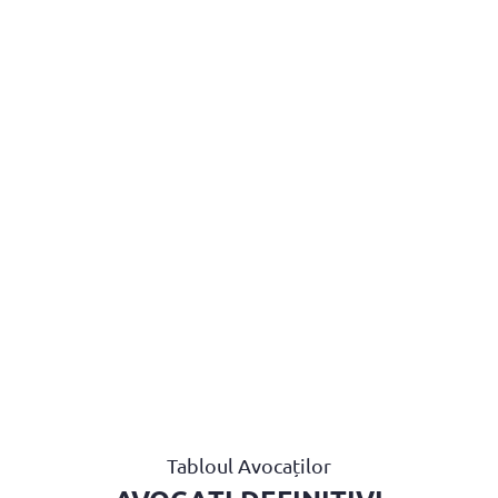
BAROUL CLUJ
MENIU
Tabloul Avocaților