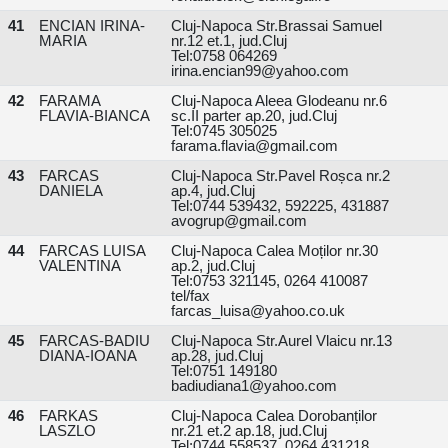
41
ENCIAN IRINA-
Cluj-Napoca Str.Brassai Samuel
MARIA
nr.12 et.1, jud.Cluj
Tel:0758 064269
irina.encian99@yahoo.com
42
FARAMA
Cluj-Napoca Aleea Glodeanu nr.6
FLAVIA-BIANCA
sc.II parter ap.20, jud.Cluj
Tel:0745 305025
farama.flavia@gmail.com
43
FARCAS
Cluj-Napoca Str.Pavel Roșca nr.2
DANIELA
ap.4, jud.Cluj
Tel:0744 539432, 592225, 431887
avogrup@gmail.com
44
FARCAS LUISA
Cluj-Napoca Calea Moților nr.30
VALENTINA
ap.2, jud.Cluj
Tel:0753 321145, 0264 410087
tel/fax
farcas_luisa@yahoo.co.uk
45
FARCAS-BADIU
Cluj-Napoca Str.Aurel Vlaicu nr.13
DIANA-IOANA
ap.28, jud.Cluj
Tel:0751 149180
badiudiana1@yahoo.com
46
FARKAS
Cluj-Napoca Calea Dorobanților
LASZLO
nr.21 et.2 ap.18, jud.Cluj
Tel:0744 558537, 0264 431218