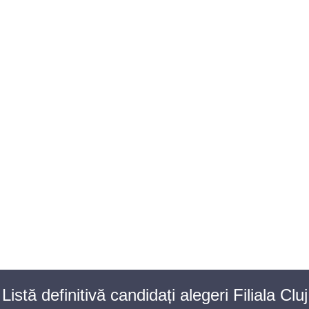
BAROUL CLUJ
MENIU
Listă definitivă candidați alegeri Filiala Cluj