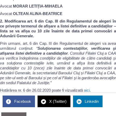
Avocat
MORAR LETIȚIA-MIHAELA
Avocat
OLTEAN ALINA-BEATRICE
2. Modificarea art. 6 din Cap. III din Regulamentul de alegeri în
ce privește termenul de afișare a listei definitive a candidaților
lista se va afișa cu 10 zile înainte de data primei convocări a
Adunării Generale.
Prin urmare, art. 6 din Cap. III din Regulamentul de alegeri va avea
următorul conținut:
“
Soluţionarea contestaţiilor, verificarea ş
afişarea listei definitive a candidaţilor
. Consiliul Filialei Cluj a CA
va verifica îndeplinirea condiţiilor de eligibilitate de către candidaţi şi
va soluţiona contestaţiile ivite, urmând a afişa lista definitivă a
candidaţilor cu 10 (zece) zile înainte de data primei convocări a
Adunării Generale, la secretariatul Baroului Cluj și Filialei Cluj a CAA,
pe site-ul web al Baroului și pe cel al Filialei şi la garderoba avocaţilor
din sediul Palatului de Justiţie.”
Hotărârea nr. 6 din 26.02.2020 poate fi vizualizată
aici
.
Facebook
X (Twitter)
Linkedin