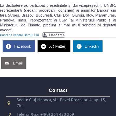
La dezbatere au participat președintele și doi vicepreședinți UNBR,
reprezentanți (decani, prodecani, consilieri) ai anumitor Barouri din
țară (Argeș, Brașov, București, Cluj, Dolj, Giurgiu, Ilfov, Maramureș,
Prahova, Timiș), reprezentanți ai CSM, ai Ministerului Public și ai
Ministerului de Finanțe, precum și mai mulți senatori și deputați
avocați.
Descarcă
Punct de vedere Baroul Cluj
Facebook
X (Twitter)
Linkedin
Email
Contact
Sediu: Cluj-Napoca, str. Pavel Roșca, nr. 4, ap. 15,
Cluj
Telefon/Fax:
+4(0) 264 430 269