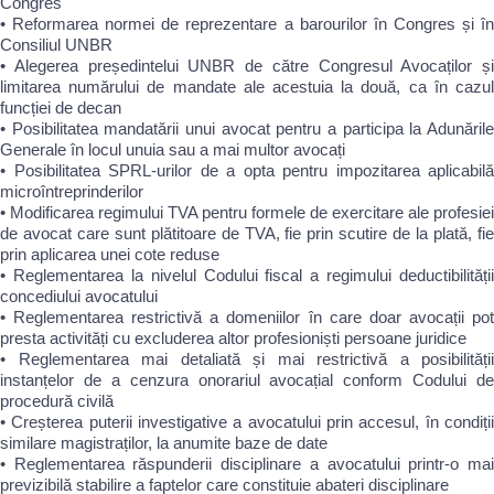
Congres
• Reformarea normei de reprezentare a barourilor în Congres și în
Consiliul UNBR
• Alegerea președintelui UNBR de către Congresul Avocaților și
limitarea numărului de mandate ale acestuia la două, ca în cazul
funcției de decan
• Posibilitatea mandatării unui avocat pentru a participa la Adunările
Generale în locul unuia sau a mai multor avocați
• Posibilitatea SPRL-urilor de a opta pentru impozitarea aplicabilă
microîntreprinderilor
• Modificarea regimului TVA pentru formele de exercitare ale profesiei
de avocat care sunt plătitoare de TVA, fie prin scutire de la plată, fie
prin aplicarea unei cote reduse
• Reglementarea la nivelul Codului fiscal a regimului deductibilității
concediului avocatului
• Reglementarea restrictivă a domeniilor în care doar avocații pot
presta activități cu excluderea altor profesioniști persoane juridice
• Reglementarea mai detaliată și mai restrictivă a posibilității
instanțelor de a cenzura onorariul avocațial conform Codului de
procedură civilă
• Creșterea puterii investigative a avocatului prin accesul, în condiții
similare magistraților, la anumite baze de date
• Reglementarea răspunderii disciplinare a avocatului printr-o mai
previzibilă stabilire a faptelor care constituie abateri disciplinare