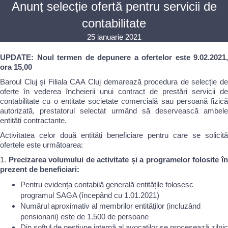
Anunț selecție ofertă pentru servicii de
contabilitate
25 ianuarie 2021
UPDATE: Noul termen de depunere a ofertelor este 9.02.2021,
ora 15,00
Baroul Cluj și Filiala CAA Cluj demarează procedura de selecție de
oferte în vederea încheierii unui contract de prestări servicii de
contabilitate cu o entitate societate comercială sau persoană fizică
autorizată, prestatorul selectat urmând să deservească ambele
entități contractante.
Activitatea celor două entități beneficiare pentru care se solicită
ofertele este următoarea:
1.
Precizarea volumului de activitate și a programelor folosite î
prezent de beneficiari:
Pentru evidența contabilă generală entitățile folosesc
programul SAGA (începând cu 1.01.2021)
Numărul aproximativ al membrilor entităților (incluzând
pensionarii) este de 1.500 de persoane
Din softul de gestiune internă al avocaților se procesează zilnic