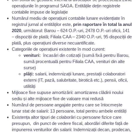
operațiunile în programul SAGA. Entitățile dețin registrele
contabile impuse de legislație
Numărul mediu de operațiuni contabile lunare evidențiate în
registrul jurnal al entităților este,
prin raportare în total la anul
2020
, următorul: Barou – 624 O.P.-uri, 2478 O.P.-uri oficii, 141
– dispoziții de plată; Filiala CAA – 2340 O.P.-uri, 95 dispoziții de
plată, plus operațiuni diverse necuantificate.
Categoriile de operațiuni existente în mod curent:
venituri:
încasări din cotizații (sumă fixă pentru Barou,
sumă procentuală pentru Filiala CAA, venituri din alte
surse)
plăți:
salarii, indemnizații lunare, prestații colaboratori
externi (IT, pază, salubritate, birotică etc.), pensii, oficii,
utilități
Mijloace fixe supuse amortizării: amortizarea clădirii noului
sediu și alte mijloace fixe de valoare mai redusă
Numărul de persoane angajate pentru care se întocmește
lunar stat de salarii: 13 persoane, total pentru ambele entități
Existența altor tipuri de colaborări cu persoane fizice care
presupun, din punct de vedere fiscal, abordări diferite față de
impunerea veniturilor din salarii: Indemnizații decan, prodecan,