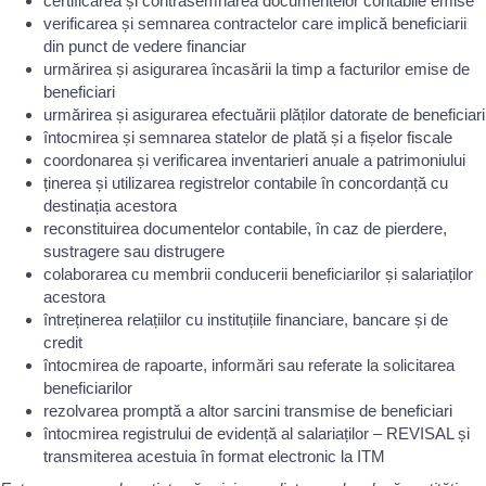
certificarea și contrasemnarea documentelor contabile emise
verificarea și semnarea contractelor care implică beneficiarii
din punct de vedere financiar
urmărirea și asigurarea încasării la timp a facturilor emise de
beneficiari
urmărirea și asigurarea efectuării plăților datorate de beneficiari
întocmirea și semnarea statelor de plată și a fișelor fiscale
coordonarea și verificarea inventarieri anuale a patrimoniului
ținerea și utilizarea registrelor contabile în concordanță cu
destinația acestora
reconstituirea documentelor contabile, în caz de pierdere,
sustragere sau distrugere
colaborarea cu membrii conducerii beneficiarilor și salariaților
acestora
întreținerea relațiilor cu instituțiile financiare, bancare și de
credit
întocmirea de rapoarte, informări sau referate la solicitarea
beneficiarilor
rezolvarea promptă a altor sarcini transmise de beneficiari
întocmirea registrului de evidență al salariaților – REVISAL și
transmiterea acestuia în format electronic la ITM