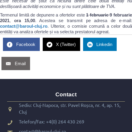
Este necesar de știut că niciuna dintre cele două entități nu
desfășoară activități economice și nu sunt plătitoare de TVA.
Termenul limită de depunere a ofertelor este
1 februarie
9 februari
2021
,
ora 15,00
. Acestea se transmit pe adresa de e-mail
contact@baroul-cluj.ro
. Ulterior, o comisie comună a celor două
entități va analiza ofertele și va selecta prestatorul agreat.
Facebook
X (Twitter)
Linkedin
Email
Contact
Sediu: Cluj-Napoca, str. Pavel Roșca, nr. 4, ap. 15,
Cluj
Telefon/Fax:
+4(0) 264 430 269
contact@baroul-cluj.ro