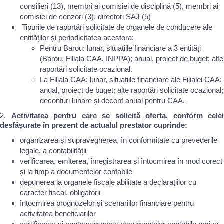
consilieri (13), membri ai comisiei de disciplină (5), membri ai
comisiei de cenzori (3), directori SAJ (5)
Tipurile de raportări solicitate de organele de conducere ale
entităților și periodicitatea acestora:
Pentru Barou: lunar, situațiile financiare a 3 entități
(Barou, Filiala CAA, INPPA); anual, proiect de buget; alte
raportări solicitate ocazional.
La Filiala CAA: lunar, situațiile financiare ale Filialei CAA;
anual, proiect de buget; alte raportări solicitate ocazional;
deconturi lunare și decont anual pentru CAA.
2.
Activitatea pentru care se solicită oferta, conform celei
desfășurate în prezent de actualul prestator cuprinde:
organizarea și supravegherea, în conformitate cu prevederile
legale, a contabilității
verificarea, emiterea, înregistrarea și întocmirea în mod corect
și la timp a documentelor contabile
depunerea la organele fiscale abilitate a declarațiilor cu
caracter fiscal, obligatorii
întocmirea prognozelor și scenariilor financiare pentru
activitatea beneficiarilor