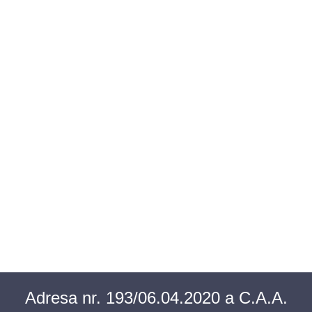
BAROUL CLUJ
MENIU
Adresa nr. 193/06.04.2020 a C.A.A.